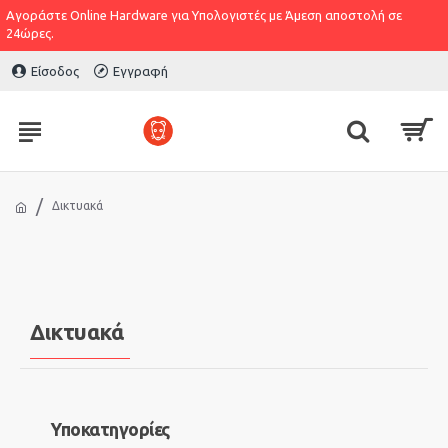
Αγοράστε Online Hardware για Υπολογιστές με Άμεση αποστολή σε
24ώρες.
Είσοδος
Εγγραφή
Δικτυακά
Δικτυακά
Υποκατηγορίες